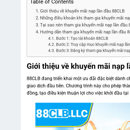
Table of Contents
Giới thiệu về khuyến mãi nạp lần đầu 88CLB
Những điều khoản khi tham gia khuyến mãi nạ
Tại sao nên tham gia khuyến mãi nạp lần đầu
Hướng dẫn tham gia khuyến mãi nạp lần đầu 
Bước 1: Tạo tài khoản 88CLB
Bước 2: Truy cập mục khuyến mãi nạp lầ
Bước 3: Đăng ký tham gia khuyến mãi nạ
Giới thiệu về khuyến mãi nạp
88CLB đang triển khai một ưu đãi đặc biệt dành 
giao dịch đầu tiên. Chương trình này cho phép th
đồng, tạo điều kiện thuận lợi cho việc khởi đầu tại