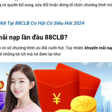
ũng có quyền bổ sung, sửa đổi hoặc dừng tổ chức chương trình 
ới Tại 88CLB Cơ Hội Có Siêu Hời 2024
mãi nạp lần đầu 88CLB?
 vô số chương trình ưu đãi cuốn hút. Tuy nhiên,
khuyến mãi nạ
i những lợi ích mà nó đem lại như: