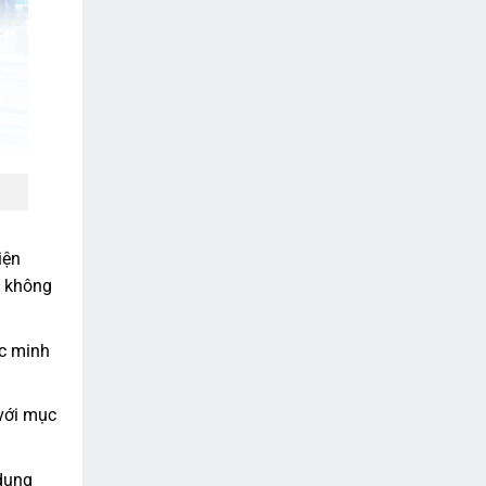
iện
n không
ác minh
với mục
 dụng