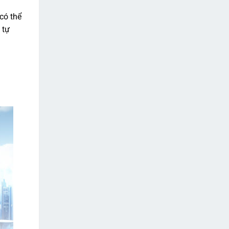
có thể
 tự