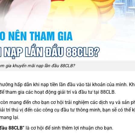
am gia khuyến mãi nạp lần đầu 88CLB?
hưởng hấp dẫn khi nạp tiền lần đầu vào tài khoản của mình. Kh
 tham gia các hoạt động giải trí và đầu tư tại 88CLB.
 còn mang đến cho bạn cơ hội trải nghiệm các dịch vụ và sản 
ải trí thú vị đến các công cụ đầu tư thông minh, bạn sẽ có thể
mang lại.
 đầu 88CLB
” là cơ hội để sinh thêm lợi nhuận cho bạn.