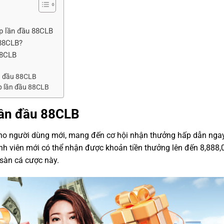
p lần đầu 88CLB
 88CLB?
88CLB
n đầu 88CLB
p lần đầu 88CLB
 lần đầu 88CLB
cho người dùng mới, mang đến cơ hội nhận thưởng hấp dẫn ngay
ành viên mới có thể nhận được khoản tiền thưởng lên đến 8,888,
 sàn cá cược này.