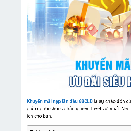
Khuyến mãi nạp lần đầu 88CLB
là sự chào đón củ
giúp người chơi có trải nghiệm tuyệt vời nhất. Nếu
ích cho bạn.