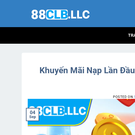
Skip
to
content
TR
Khuyến Mãi Nạp Lần Đầu 
POSTED ON
04
Sep