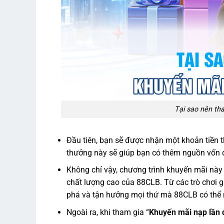
Tại sao nên th
Đầu tiên, bạn sẽ được nhận một khoản tiền t
thưởng này sẽ giúp bạn có thêm nguồn vốn để
Không chỉ vậy, chương trình khuyến mãi này
chất lượng cao của 88CLB. Từ các trò chơi gi
phá và tận hưởng mọi thứ mà 88CLB có thể 
Ngoài ra, khi tham gia “
Khuyến mãi nạp lần